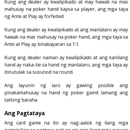
Kung ang dealer ay kwalipikado at may hawak na mas
mahusay na poker hand kaysa sa player, ang mga taya
ng Ante at Play ay forfeited.
Kung ang dealer ay kwalipikado at ang manlalaro ay may
hawak na mas mahusay na poker hand, ang mga taya sa
Ante at Play ay binabayaran sa 1:1.
Kung ang dealer naman ay kwalipikado at ang kanilang
hand ay naka-tie sa hand ng manlalaro, ang mga taya ay
itinutulak sa susunod na round.
Ang layunin ng laro ay gawing posible ang
pinakamahusay na hand ng poker gamit lamang ang
tatlong baraha.
Ang Pagtataya
Ang card game na ito ay nag-aalok ng ilang mga