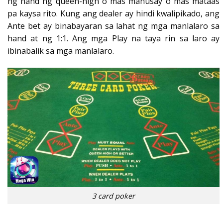
ng hand ng queen-high o mas mahusay o mas mataas
pa kaysa rito. Kung ang dealer ay hindi kwalipikado, ang
Ante bet ay binabayaran sa lahat ng mga manlalaro sa
hand at ng 1:1. Ang mga Play na taya rin sa laro ay
ibinabalik sa mga manlalaro.
3 card poker