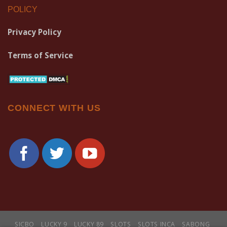
POLICY
Privacy Policy
Terms of Service
CONNECT WITH US
SICBO
LUCKY 9
LUCKY 89
SLOTS
SLOTS INCA
SABONG