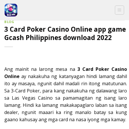
Skip
to
content
BLOG
3 Card Poker Casino Online app game
Gcash Philippines download 2022
Ang mainit na larong mesa na
3 Card Poker Casino
Online
ay nakakuha ng katanyagan hindi lamang dahil
ito ay masaya, ngunit dahil madali rin itong matutunan.
Sa 3-Card Poker, para kang nakakuha ng dalawang laro
sa Las Vegas Casino sa pamamagitan ng isang laro
lamang. Hindi ka lamang makakapaglaro laban sa isang
dealer, ngunit maaari ka ring manalo batay sa kung
gaano kahusay ang mga card na nasa iyong mga kamay.