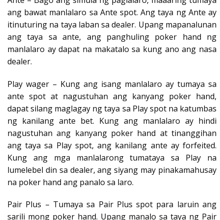
ang bawat manlalaro sa Ante spot. Ang taya ng Ante ay
itinuturing na taya laban sa dealer. Upang mapanalunan
ang taya sa ante, ang panghuling poker hand ng
manlalaro ay dapat na makatalo sa kung ano ang nasa
dealer.
Play wager – Kung ang isang manlalaro ay tumaya sa
ante spot at nagustuhan ang kanyang poker hand,
dapat silang maglagay ng taya sa Play spot na katumbas
ng kanilang ante bet. Kung ang manlalaro ay hindi
nagustuhan ang kanyang poker hand at tinanggihan
ang taya sa Play spot, ang kanilang ante ay forfeited.
Kung ang mga manlalarong tumataya sa Play na
lumelebel din sa dealer, ang siyang may pinakamahusay
na poker hand ang panalo sa laro.
Pair Plus – Tumaya sa Pair Plus spot para laruin ang
sarili mong poker hand. Upang manalo sa taya ng Pair