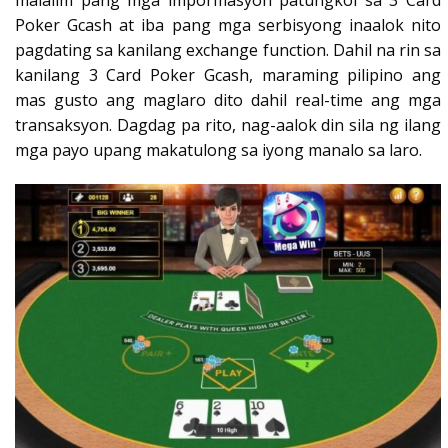
malalim pang mga impormasyon patungkol sa 3 Card
Poker Gcash at iba pang mga serbisyong inaalok nito
pagdating sa kanilang exchange function. Dahil na rin sa
kanilang 3 Card Poker Gcash, maraming pilipino ang
mas gusto ang maglaro dito dahil real-time ang mga
transaksyon. Dagdag pa rito, nag-aalok din sila ng ilang
mga payo upang makatulong sa iyong manalo sa laro.