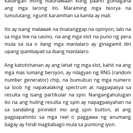
kailangan mong maunawaan kung paano gumagana
ang mga larong ito. Maraming mga teorya na
lumulutang, ngunit karamihan sa kanila ay mali.
Ito ay isang malawak na tinatanggap na opinyon, lalo na
sa mga live na casino, na ang mga slot na puno ng pera
mula sa isa o ilang mga manlalaro ay ginagamit din
upang ipambayad sa ibang manlalaro.
Ang katotohanan ay ang lahat ng mga slot, kahit na ang
mga mas lumang bersyon, ay nilagyan ng RNG (random
number generator) chip, na bumubuo ng mga numero
sa loob ng napakalaking spectrum at nagpapasya sa
resulta ng isang partikular na spin. Nangangahulugan
ito na ang huling resulta ng spin ay napagpasyahan na
sa sandaling pinindot mo ang spin button, at ang
pagpapahinto sa mga reel o paggawa ng anumang
bagay ay hindi magbabago mula sa puntong iyon.