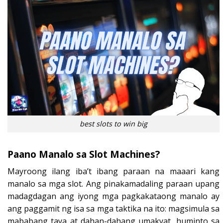
best slots to win big
Paano Manalo sa Slot Machines?
Mayroong ilang iba’t ibang paraan na maaari kang
manalo sa mga slot. Ang pinakamadaling paraan upang
madagdagan ang iyong mga pagkakataong manalo ay
ang paggamit ng isa sa mga taktika na ito: magsimula sa
mababang taya at dahan-dahang umakyat, huminto sa