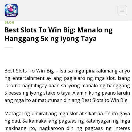
Skip
to
content
BLOG
Best Slots To Win Big: Manalo ng
Hanggang 5x ng iyong Taya
Best Slots To Win Big – Isa sa mga pinakalumang anyo
ng entertainment ay ang paglalaro ng mga slot, isang
laro na nagbibigay-daan sa iyong manalo ng hanggang
5 beses ng iyong stake o taya. Alamin kung paano laruin
ang mga ito at matutunan din ang Best Slots to Win Big.
Matagal ng umiiral ang mga slot at sikat pa rin ito gaya
ng dati. Sa kamakailang pagtaas ng katanyagan ng mga
makinang ito, nagkaroon din ng pagtaas ng interes