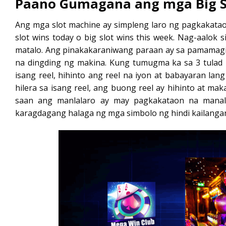
Paano Gumagana ang mga Big S
Ang mga slot machine ay simpleng laro ng pagkakatao
slot wins today o big slot wins this week. Nag-aalo
matalo. Ang pinakakaraniwang paraan ay sa pamamagita
na dingding ng makina. Kung tumugma ka sa 3 tulad
isang reel, hihinto ang reel na iyon at babayaran la
hilera sa isang reel, ang buong reel ay hihinto at m
saan ang manlalaro ay may pagkakataon na man
karagdagang halaga ng mga simbolo ng hindi kailangan