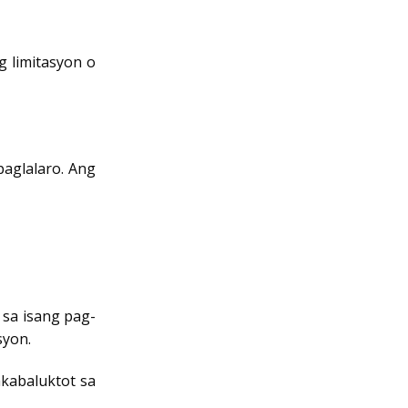
 limitasyon o
paglalaro. Ang
sa isang pag-
syon.
akabaluktot sa