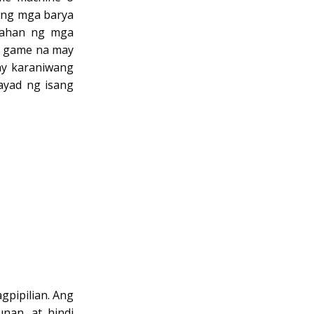
 ng mga barya
kahan ng mga
o game na may
ay karaniwang
ayad ng isang
gpipilian. Ang
nan, at hindi