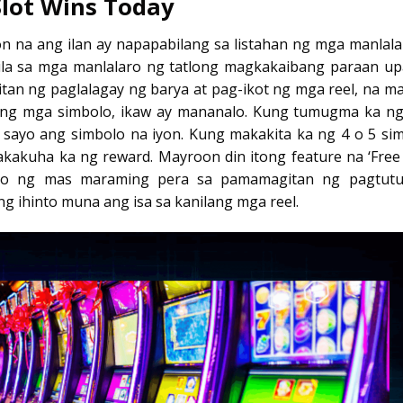
lot Wins Today
n na ang ilan ay napapabilang sa listahan ng mga manlala
k sila sa mga manlalaro ng tatlong magkakaibang paraan u
n ng paglalagay ng barya at pag-ikot ng mga reel, na mak
 ng mga simbolo, ikaw ay mananalo. Kung tumugma ka ng
ng sayo ang simbolo na iyon. Kung makakita ka ng 4 o 5 si
akakakuha ka ng reward. Mayroon din itong feature na ‘Fre
alo ng mas maraming pera sa pamamagitan ng pagtu
g ihinto muna ang isa sa kanilang mga reel.