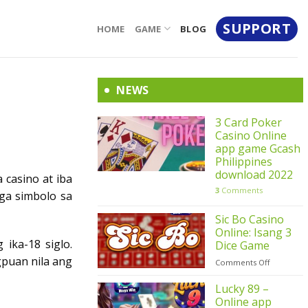
SUPPORT
HOME
GAME
BLOG
NEWS
3 Card Poker
Casino Online
app game Gcash
Philippines
download 2022
 casino at iba
3
Comments
mga simbolo sa
Sic Bo Casino
Online: Isang 3
ika-18 siglo.
Dice Game
gpuan nila ang
on
Comments Off
Sic
Bo
Lucky 89 –
Casino
Online app