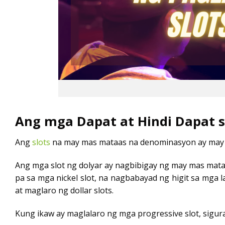
Ang mga Dapat at Hindi Dapat s
Ang
slots
na may mas mataas na denominasyon ay may m
Ang mga slot ng dolyar ay nagbibigay ng may mas mata
pa sa mga nickel slot, na nagbabayad ng higit sa mga
at maglaro ng dollar slots.
Kung ikaw ay maglalaro ng mga progressive slot, sigura