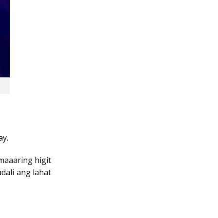
ay.
maaaring higit
dali ang lahat