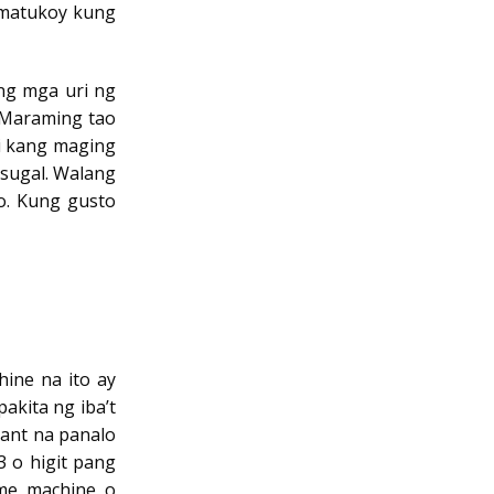
 matukoy kung
Ang mga uri ng
 Maraming tao
i kang maging
 sugal. Walang
o. Kung gusto
ine na ito ay
akita ng iba’t
ant na panalo
 o higit pang
ame machine o