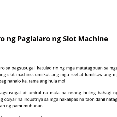
yo ng Paglalaro ng Slot Machine
laro sa pagsusugal, katulad rin ng mga matatagpuan sa mga
ng slot machine, umiikot ang mga reel at lumilitaw ang 
pag nanalo ka, tama ang hula mo!
gsusugal at umiral na mula pa noong huling bahagi ng 
 dolyar na industriya sa mga nakalipas na taon dahil nata
raan ng pamumuhunan.