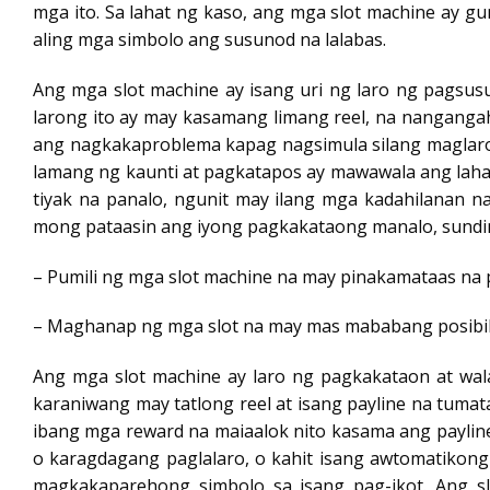
mga ito. Sa lahat ng kaso, ang mga slot machine a
aling mga simbolo ang susunod na lalabas.
Ang mga slot machine ay isang uri ng laro ng pagsusu
larong ito ay may kasamang limang reel, na nangang
ang nagkakaproblema kapag nagsimula silang maglaro 
lamang ng kaunti at pagkatapos ay mawawala ang lahat
tiyak na panalo, ngunit may ilang mga kadahilanan
mong pataasin ang iyong pagkakataong manalo, sundin 
– Pumili ng mga slot machine na may pinakamataas na 
– Maghanap ng mga slot na may mas mababang posibil
Ang mga slot machine ay laro ng pagkakataon at wala
karaniwang may tatlong reel at isang payline na tumat
ibang mga reward na maiaalok nito kasama ang paylin
o karagdagang paglalaro, o kahit isang awtomatikong
magkakaparehong simbolo sa isang pag-ikot. Ang slo