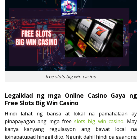
free slots big win casino
Legalidad ng mga Online Casino Gaya ng
Free Slots Big Win Casino
Hindi lahat ng bansa at lokal na pamahalaan ay
pinapayagan ang mga free
slots big win casino
. May
kanya kanyang regulasyon ang bawat local na
ipinapatupad hinggil dito. Ngunit dahil hindi pa gaanong