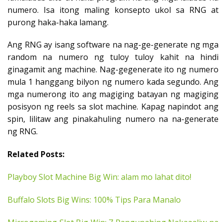
numero. Isa itong maling konsepto ukol sa RNG at
purong haka-haka lamang.
Ang RNG ay isang software na nag-ge-generate ng mga
random na numero ng tuloy tuloy kahit na hindi
ginagamit ang machine. Nag-gegenerate ito ng numero
mula 1 hanggang bilyon ng numero kada segundo. Ang
mga numerong ito ang magiging batayan ng magiging
posisyon ng reels sa slot machine. Kapag napindot ang
spin, lilitaw ang pinakahuling numero na na-generate
ng RNG.
Related Posts:
Playboy Slot Machine Big Win: alam mo lahat dito!
Buffalo Slots Big Wins: 100% Tips Para Manalo