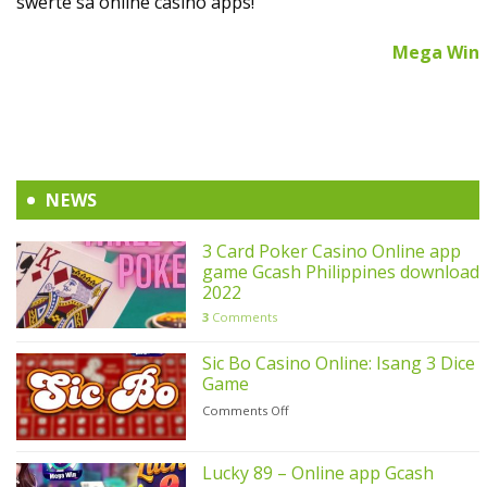
swerte sa online casino apps!
Mega Win
NEWS
3 Card Poker Casino Online app
game Gcash Philippines download
2022
3
Comments
Sic Bo Casino Online: Isang 3 Dice
Game
on
Comments Off
Sic
Bo
Casino
Lucky 89 – Online app Gcash
Online: