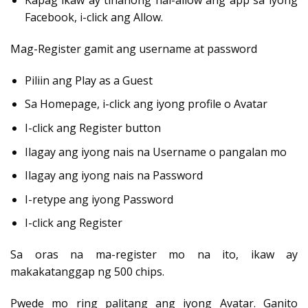
Kapag ikaw ay tinanong nai-allow ang app sa iyong
Facebook, i-click ang Allow.
Mag-Register gamit ang username at password
Piliin ang Play as a Guest
Sa Homepage, i-click ang iyong profile o Avatar
I-click ang Register button
Ilagay ang iyong nais na Username o pangalan mo
Ilagay ang iyong nais na Password
I-retype ang iyong Password
I-click ang Register
Sa oras na ma-register mo na ito, ikaw ay
makakatanggap ng 500 chips.
Pwede mo ring palitang ang iyong Avatar. Ganito