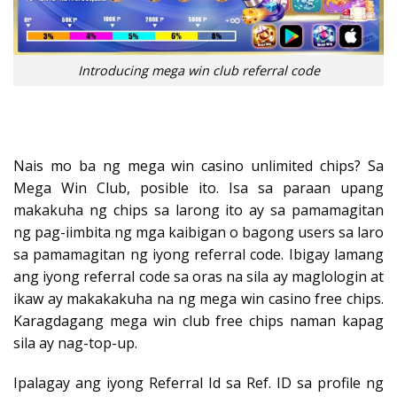
Introducing mega win club referral code
Nais mo ba ng mega win casino unlimited chips? Sa
Mega Win Club, posible ito. Isa sa paraan upang
makakuha ng chips sa larong ito ay sa pamamagitan
ng pag-iimbita ng mga kaibigan o bagong users sa laro
sa pamamagitan ng iyong referral code. Ibigay lamang
ang iyong referral code sa oras na sila ay maglologin at
ikaw ay makakakuha na ng
mega win casino free chips
.
Karagdagang
mega win club free chips
naman kapag
sila ay nag-top-up.
Ipalagay ang iyong Referral Id sa Ref. ID sa profile ng