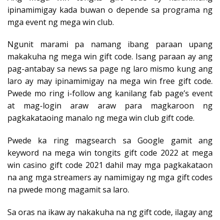
ipinamimigay kada buwan o depende sa programa ng
mga event ng mega win club.
Ngunit marami pa namang ibang paraan upang
makakuha ng
mega win gift code. Isang paraan ay ang
pag-antabay sa news sa page ng laro mismo kung ang
laro ay may ipinamimigay na mega win free gift code.
Pwede mo ring i-follow ang kanilang fab page’s event
at mag-login araw araw para magkaroon ng
pagkakataoing manalo ng mega win club gift code.
Pwede ka ring magsearch sa Google gamit ang
keyword na mega win tongits gift code 2022 at mega
win casino gift code 2021 dahil may mga pagkakataon
na ang mga streamers ay namimigay ng mga gift codes
na pwede mong magamit sa laro.
Sa oras na ikaw ay nakakuha na ng gift code, ilagay ang