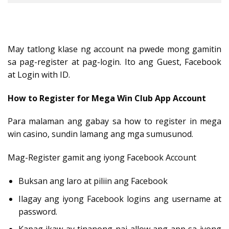
May tatlong klase ng account na pwede mong gamitin
sa pag-register at pag-login. Ito ang Guest, Facebook
at Login with ID.
How to Register for Mega Win Club App Account
Para malaman ang gabay sa
how to register in mega
win casino, sundin lamang ang mga sumusunod.
Mag-Register gamit ang iyong Facebook Account
Buksan ang laro at piliin ang Facebook
Ilagay ang iyong Facebook logins ang username at
password.