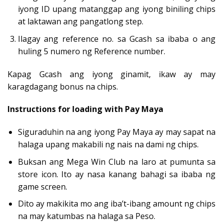
iyong ID upang matanggap ang iyong biniling chips
at laktawan ang pangatlong step.
Ilagay ang reference no. sa Gcash sa ibaba o ang
huling 5 numero ng Reference number.
Kapag Gcash ang iyong ginamit, ikaw ay may
karagdagang bonus na chips.
Instructions for loading with Pay Maya
Siguraduhin na ang iyong Pay Maya ay may sapat na
halaga upang makabili ng nais na dami ng chips.
Buksan ang Mega Win Club na laro at pumunta sa
store icon. Ito ay nasa kanang bahagi sa ibaba ng
game screen.
Dito ay makikita mo ang iba’t-ibang amount ng chips
na may katumbas na halaga sa Peso.