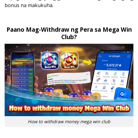
bonus na makukuha.
Paano Mag-Withdraw ng Pera sa Mega Win
Club?
How to withdraw money mega win club