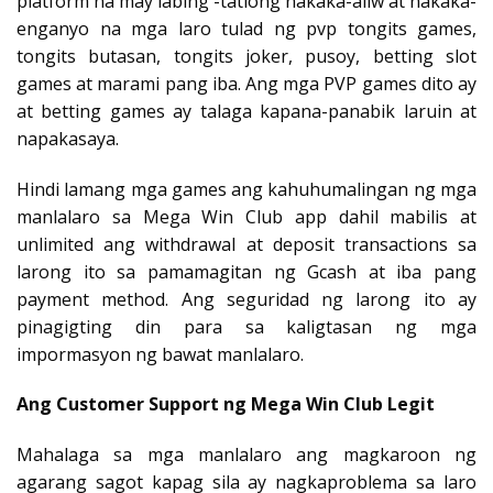
platform na may labing -tatlong nakaka-aliw at nakaka-
enganyo na mga laro tulad ng pvp tongits games,
tongits butasan, tongits joker, pusoy, betting slot
games at marami pang iba. Ang mga PVP games dito ay
at betting games ay talaga kapana-panabik laruin at
napakasaya.
Hindi lamang mga games ang kahuhumalingan ng mga
manlalaro sa Mega Win Club app dahil mabilis at
unlimited ang withdrawal at deposit transactions sa
larong ito sa pamamagitan ng Gcash at iba pang
payment method. Ang seguridad ng larong ito ay
pinagigting din para sa kaligtasan ng mga
impormasyon ng bawat manlalaro.
Ang Customer Support ng Mega Win Club Legit
Mahalaga sa mga manlalaro ang magkaroon ng
agarang sagot kapag sila ay nagkaproblema sa laro