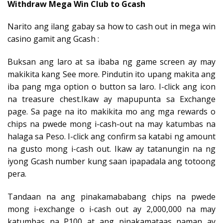
Withdraw Mega Win Club to Gcash
Narito ang ilang gabay sa how to cash out in mega win
casino gamit ang Gcash :
Buksan ang laro at sa ibaba ng game screen ay may
makikita kang See more. Pindutin ito upang makita ang
iba pang mga option o button sa laro. I-click ang icon
na treasure chest.Ikaw ay mapupunta sa Exchange
page. Sa page na ito makikita mo ang mga rewards o
chips na pwede mong i-cash-out na may katumbas na
halaga sa Peso. I-click ang confirm sa katabi ng amount
na gusto mong i-cash out. Ikaw ay tatanungin na ng
iyong Gcash number kung saan ipapadala ang totoong
pera.
Tandaan na ang pinakamababang chips na pwede
mong i-exchange o i-cash out ay 2,000,000 na may
katumbas na P100 at ang pinakamataas naman ay