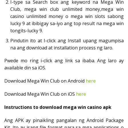
I-type sa Search box ang keyword na Mega Win
Club, mega win club unlimited money,mega win
casino unlimited money o mega win slots sabong
lucky 9 at ibibigay sa-iyo ang top result na mega win
tongits-lucky 9.
Pindutin ito at I-click ang Install upang magumpisa
na ang download at installation process ng laro.
Pwede mo ring i-click ang link sa ibaba. Ang laro ay
available din sa iOS.
Download Mega Win Club on Android
here
Download Mega Win Club on iOS
here
Instructions to download mega win casino apk
Ang APK ay pinaikling pangalan ng Android Package
Kit. Ito ay isang file format para sa mga applications o