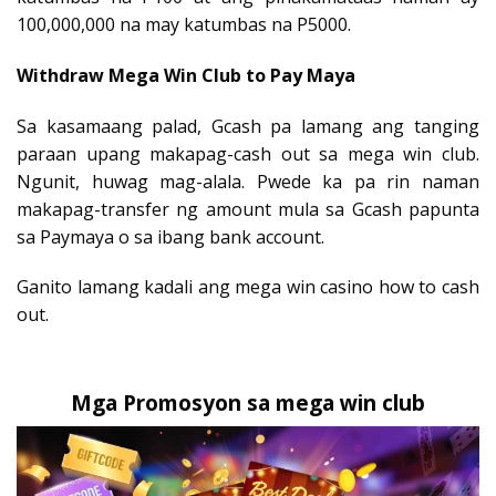
100,000,000 na may katumbas na P5000.
Withdraw Mega Win Club to Pay Maya
Sa kasamaang palad, Gcash pa lamang ang tanging
paraan upang makapag-cash out sa mega win club.
Ngunit, huwag mag-alala. Pwede ka pa rin naman
makapag-transfer ng amount mula sa Gcash papunta
sa Paymaya o sa ibang bank account.
Ganito lamang kadali ang mega win casino how to cash
out.
Mga Promosyon sa mega win club