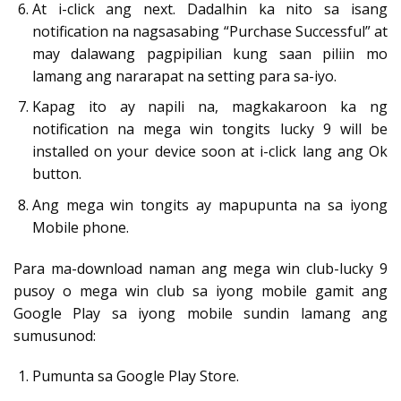
At i-click ang next. Dadalhin ka nito sa isang
notification na nagsasabing “Purchase Successful” at
may dalawang pagpipilian kung saan piliin mo
lamang ang nararapat na setting para sa-iyo.
Kapag ito ay napili na, magkakaroon ka ng
notification na mega win tongits lucky 9 will be
installed on your device soon at i-click lang ang Ok
button.
Ang mega win tongits ay mapupunta na sa iyong
Mobile phone.
Para ma-download naman ang mega win club-lucky 9
pusoy o mega win club sa iyong mobile gamit ang
Google Play sa iyong mobile sundin lamang ang
sumusunod:
Pumunta sa Google Play Store.