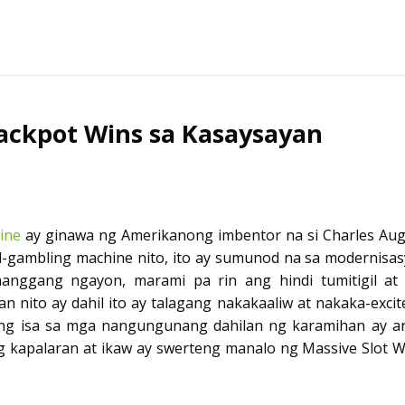
Jackpot Wins sa Kasaysayan
ine
ay ginawa ng Amerikanong imbentor na si Charles Aug
l-gambling machine nito, ito ay sumunod na sa modernisa
 hanggang ngayon, marami pa rin ang hindi tumitigil a
n nito ay dahil ito ay talagang nakakaaliw at nakaka-excit
. Ang isa sa mga nangungunang dahilan ng karamihan ay 
 kapalaran at ikaw ay swerteng manalo ng Massive Slot Wi