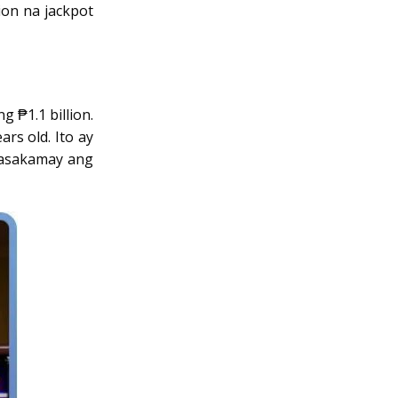
ion na jackpot
 ₱1.1 billion.
rs old. Ito ay
apasakamay ang