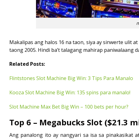
m
Makalipas ang halos 16 na taon, siya ay sinwerte ulit at
taong 2005. Hindi ba’t talagang mahirap paniwalaang 
Related Posts:
Flintstones Slot Machine Big Win: 3 Tips Para Manalo
Kooza Slot Machine Big Win: 135 spins para manalo!
Slot Machine Max Bet Big Win – 100 bets per hour?
Top 6 – Megabucks Slot ($21.3 mi
Ang panalong ito ay nangyari sa isa sa pinakasikat