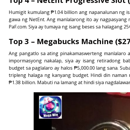
Top 4 – NetEnt Progressive Slot (
Humigit kumulang ₱1.04 billion ang napanalunan ng is
gawa ng NetEnt. Ang manlalarong ito ay nagpasyang 
PaF.com. Siya ay tumaya ng isang beses sa halagang 25¢
Top 3 – Megabucks Machine ($27.
Ang pangatlo sa ating pinakamaswerteng manlalaro a
impormasyong nakalap, siya ay isang retiradong ba
budget sa paglalaro ay halos ₱5,000.00 lang sana. Suba
tripleng halaga ng kanyang budget. Hindi din naman n
₱1.38 billion. Mabuti na lamang at hindi siya nagdala