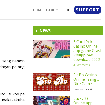
SUPPORT
HOME
GAME
BLOG
NEWS
3 Card Poker
Casino Online
app game Gcash
Philippines
download 2022
g isang hamon
3
Comments
gdagan pa ang
Sic Bo Casino
Online: Isang 3
Dice Game
on
Comments Off
Sic
ito. Bukod pa
Bo
Lucky 89 –
pa, makakakuha
Casino
Online app