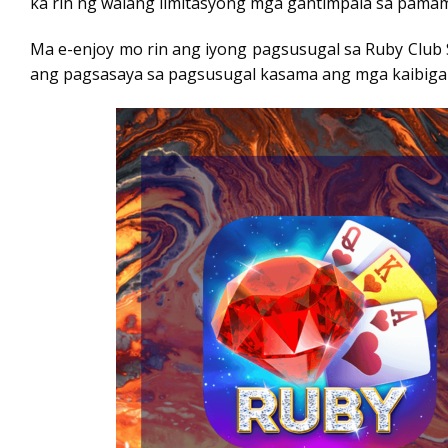
ka rin ng walang limitasyong mga gantimpala sa pamam
Ma e-enjoy mo rin ang iyong pagsusugal sa Ruby Club S
ang pagsasaya sa pagsusugal kasama ang mga kaibigan