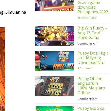
Online:
Gcash game
Isang
download
3
Philippines 2022
ng. Simulan na
Dice
Game
13
Comments
Big Win Pusoy –
Ang 13 Card
Hand Game
on
Comments Off
Big
Win
Pusoy Dos: Higit
Pusoy
sa 1 Milyong
–
Download Na!
Ang
1
Comment
13
Card
Hand
Pusoy Offline
Game
ang Laruin:
100% Malalaro
Offline
on
Comments Off
Pusoy
Offline
Pusoy Go: 5 sa