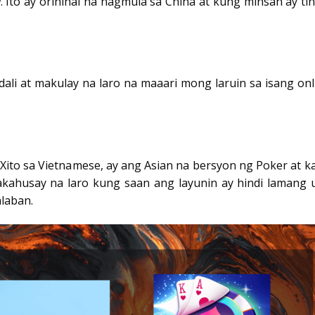
Ito ay orihinal na nagmula sa China at kung minsan ay ti
ali at makulay na laro na maaari mong laruin sa isang onl
Xito sa Vietnamese, ay ang Asian na bersyon ng Poker at ka
pakahusay na laro kung saan ang layunin ay hindi lamang
laban.