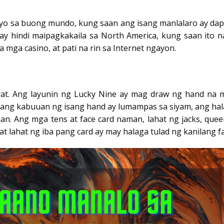
 anyo sa buong mundo, kung saan ang isang manlalaro ay dap
 ay hindi maipagkakaila sa North America, kung saan ito n
 mga casino, at pati na rin sa Internet ngayon.
arat. Ang layunin ng Lucky Nine ay mag draw ng hand na
g ang kabuuan ng isang hand ay lumampas sa siyam, ang ha
 Ang mga tens at face card naman, lahat ng jacks, queen
t lahat ng iba pang card ay may halaga tulad ng kanilang fa