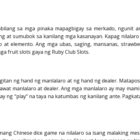
abilang sa mga pinaka mapagbigay sa merkado, ngunit a
g at sumubok sa kanilang mga kasanayan. Kapag nilalaro
lo at elemento. Ang mga ubas, saging, mansanas, strawber
 fruit slots gaya ng Ruby Club Slots.
agitan ng hand ng manlalaro at ng hand ng dealer. Matapo
a bawat manlalaro at dealer. Ang mga manlalaro ay may mam
ay ng “play” na taya na katumbas ng kanilang ante. Pagkat
unang Chinese dice game na nilalaro sa isang malaking mesa