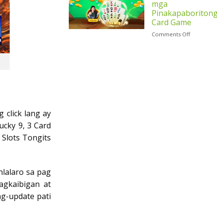
ang
mga
Laruin:
Pinakapaboriton
100%
Card Game
Malalaro
Offline
on
Comments Off
Pusoy
Go:
5
sa
mga
Pinakapab
Card
Game
 click lang ay
ucky 9, 3 Card
 Slots Tongits
nlalaro sa pag
agkaibigan at
g-update pati