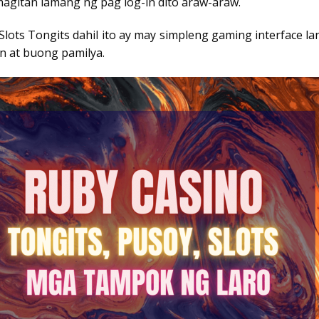
agitan lamang ng pag log-in dito araw-araw.
lots Tongits dahil ito ay may simpleng gaming interface la
 at buong pamilya.