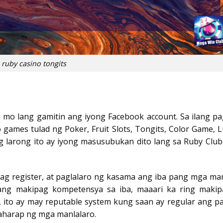
ruby casino tongits
mo lang gamitin ang iyong Facebook account. Sa ilang pag
mes tulad ng Poker, Fruit Slots, Tongits, Color Game, L
g larong ito ay iyong masusubukan dito lang sa Ruby Club
pag register, at paglalaro ng kasama ang iba pang mga ma
ng makipag kompetensya sa iba, maaari ka ring makip
 ito ay may reputable system kung saan ay regular ang pa
kaharap ng mga manlalaro.