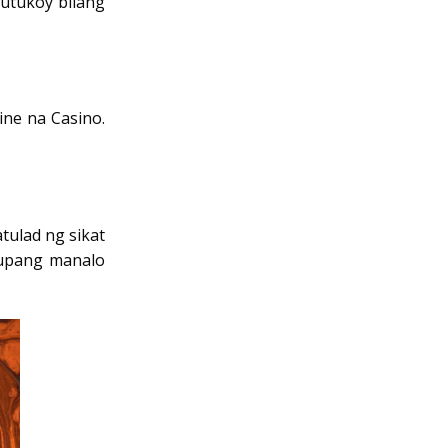
nutukoy bilang
ine na Casino.
tulad ng sikat
 upang manalo