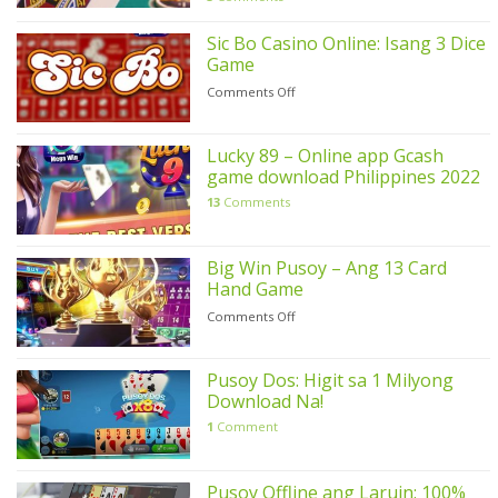
Sic Bo Casino Online: Isang 3 Dice
Game
on
Comments Off
Sic
Bo
Casino
Lucky 89 – Online app Gcash
Online:
game download Philippines 2022
Isang
13
Comments
3
Dice
Game
Big Win Pusoy – Ang 13 Card
Hand Game
on
Comments Off
Big
Win
Pusoy
Pusoy Dos: Higit sa 1 Milyong
–
Download Na!
Ang
1
Comment
13
Card
Hand
Game
Pusoy Offline ang Laruin: 100%