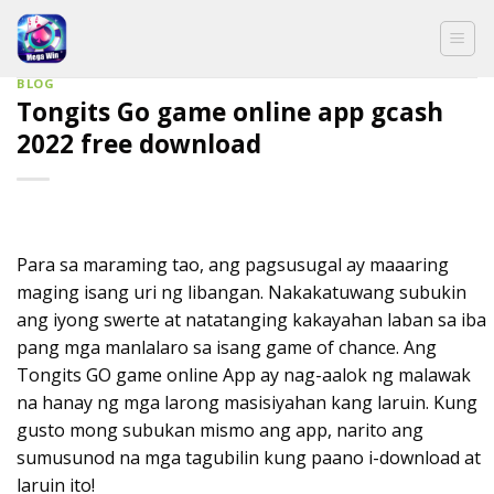
Skip
to
content
BLOG
Tongits Go game online app gcash
2022 free download
Para sa maraming tao, ang pagsusugal ay maaaring
maging isang uri ng libangan. Nakakatuwang subukin
ang iyong swerte at natatanging kakayahan laban sa iba
pang mga manlalaro sa isang game of chance. Ang
Tongits GO game online App ay nag-aalok ng malawak
na hanay ng mga larong masisiyahan kang laruin. Kung
gusto mong subukan mismo ang app, narito ang
sumusunod na mga tagubilin kung paano i-download at
laruin ito!