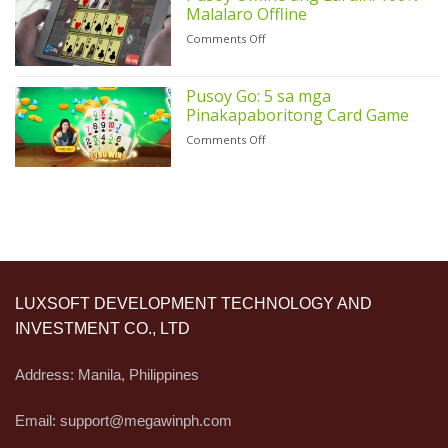
Malalaro Offline
on
Comments Off
Pusoy
Offline
ang
Pusoy Go: 5 sa mga
Laruin:
Pinakapaboritong Card Game
100%
on
Comments Off
Malalaro
Pusoy
Offline
Go:
5
sa
mga
Pinakapaboritong
Card
Game
LUXSOFT DEVELOPMENT TECHNOLOGY AND
INVESTMENT CO., LTD
Address: Manila, Philippines
Email:
support@megawinph.com