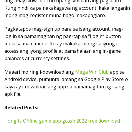
ang “Play Now” button upang simulan ang paglalaro.
Kung hindi ka pa nakakagawa ng account, kakailanganin
mong mag-register muna bago makapaglaro.
Pagkatapos mag-sign up para sa isang account, mag-
log in sa pamamagitan ng pag-tap sa “Login” button
mula sa main menu. Ito ay makakatulong sa iyong i-
access ang iyong profile at pamahalaan ang in-game
balances at currency settings.
Maaari mo ring i-download ang
Mega Win Club
app sa
Android device, pumunta lamang sa Google Play Store o
kaya ay i-download ang app sa pamamagitan ng isang
apk file.
Related Posts:
Tongits Offline game app gcash 2022 free download