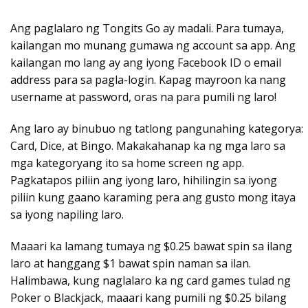
Ang paglalaro ng Tongits Go ay madali. Para tumaya,
kailangan mo munang gumawa ng account sa app. Ang
kailangan mo lang ay ang iyong Facebook ID o email
address para sa pagla-login. Kapag mayroon ka nang
username at password, oras na para pumili ng laro!
Ang laro ay binubuo ng tatlong pangunahing kategorya:
Card, Dice, at Bingo. Makakahanap ka ng mga laro sa
mga kategoryang ito sa home screen ng app.
Pagkatapos piliin ang iyong laro, hihilingin sa iyong
piliin kung gaano karaming pera ang gusto mong itaya
sa iyong napiling laro.
Maaari ka lamang tumaya ng $0.25 bawat spin sa ilang
laro at hanggang $1 bawat spin naman sa ilan.
Halimbawa, kung naglalaro ka ng card games tulad ng
Poker o Blackjack, maaari kang pumili ng $0.25 bilang