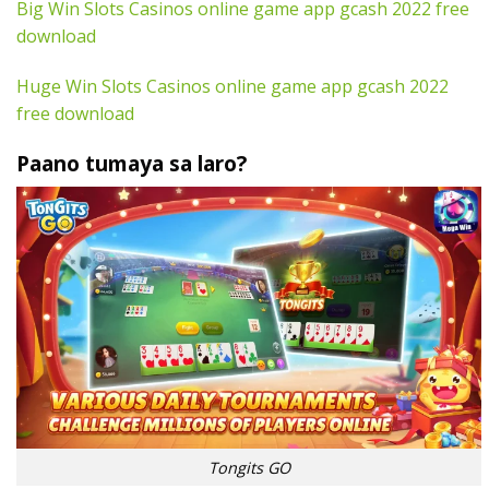
Big Win Slots Casinos online game app gcash 2022 free
download
Huge Win Slots Casinos online game app gcash 2022
free download
Paano tumaya sa laro?
Tongits GO